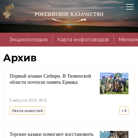
Энциклопедия
Карта инфоповодов
Меняем
Архив
Первый атаман Сибири. В Тюменской
области почтили память Ермака
5 августа 2025, 18:12
Лента новостей
+
2
Сибирское войсковое казачье общество
Терские казаки помогают восстановить
Тюменская область