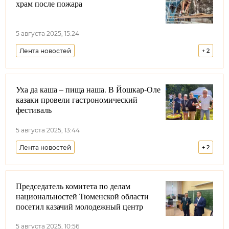
храм после пожара
5 августа 2025, 15:24
Лента новостей
+
2
Терское войсковое казачье общество
Уха да каша – пища наша. В Йошкар-Оле
Кабардино-Балкарская Республика
казаки провели гастрономический
фестиваль
5 августа 2025, 13:44
Лента новостей
+
2
Волжское войсковое казачье общество
Председатель комитета по делам
Республика Марий Эл
национальностей Тюменской области
посетил казачий молодежный центр
5 августа 2025, 10:56