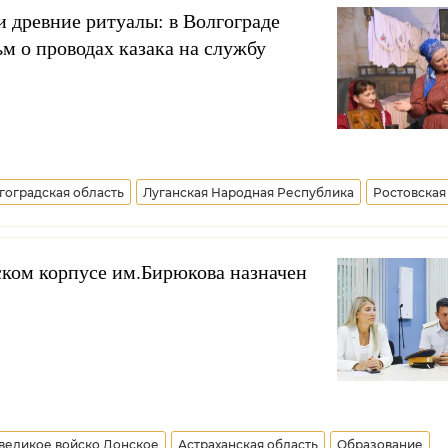
 РФ по делам казачества
Дмитрий Миронов
Виталий Кузнецов
и древние ритуалы: в Волгограде
м о проводах казака на службу
а РФ
Казачья молодежь
гоградская область
Луганская Народная Республика
Ростовская
онское
ском корпусе им.Бирюкова назначен
великое войско Донское
Астраханская область
Образование