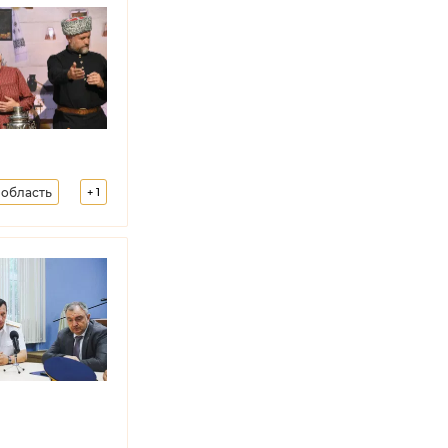
 область
+
1