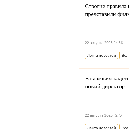
Совет при Президенте
Строгие правила 
представили филь
Государственная Дум
22 августа 2025, 14:56
Лента новостей
Вол
Всевеликое войско Д
В казачьем кадет
новый директор
22 августа 2025, 12:19
Лента новостей
Все