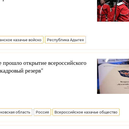
анское казачье войско
Республика Адыгея
е прошло открытие всероссийского
кадровый резерв"
ковская область
Россия
Всероссийское казачье общество
по взаимодействию с казачеством