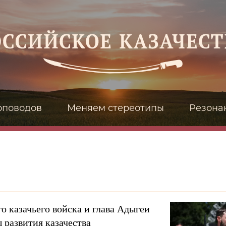
оповодов
Меняем стереотипы
Резона
о казачьего войска и глава Адыгеи
 развития казачества