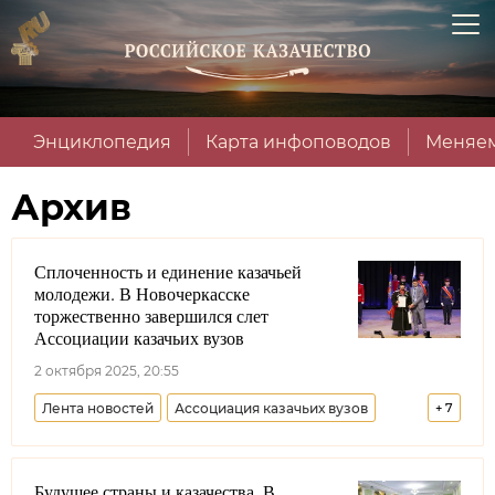
Энциклопедия
Карта инфоповодов
Меняем
Архив
Сплоченность и единение казачьей
молодежи. В Новочеркасске
торжественно завершился слет
Ассоциации казачьих вузов
2 октября 2025, 20:55
Лента новостей
Ассоциация казачьих вузов
+
7
Ростовская область
Образование
Будущее страны и казачества. В
Совет при Президенте РФ по делам казачества