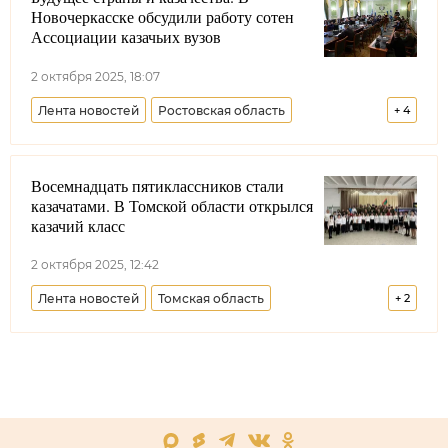
Новочеркасске обсудили работу сотен
Дмитрий Миронов
Казачья молодежь
Россия
Ассоциации казачьих вузов
МГУТУ
2 октября 2025, 18:07
Лента новостей
Ростовская область
+
4
Образование
Казачья молодежь
Восемнадцать пятиклассников стали
Ассоциация казачьих вузов
Минобрнауки РФ
казачатами. В Томской области открылся
казачий класс
2 октября 2025, 12:42
Лента новостей
Томская область
+
2
Сибирское войсковое казачье общество
Образование