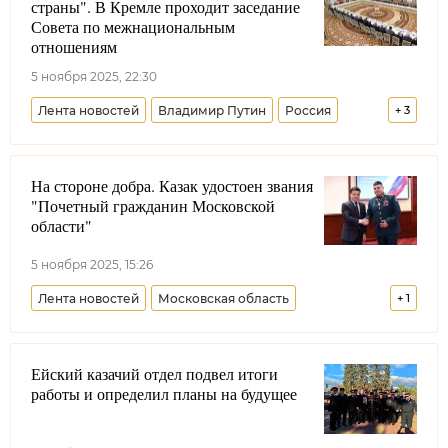
страны". В Кремле проходит заседание
Совета по межнациональным
отношениям
5 ноября 2025, 22:30
Лента новостей
Владимир Путин
Россия
+
3
Татьяна Голикова
На стороне добра. Казак удостоен звания
Всероссийское казачье общество
"Почетный гражданин Московской
Виталий Кузнецов
области"
5 ноября 2025, 15:26
Лента новостей
Московская область
+
1
Центральное казачье войско
Ейский казачий отдел подвел итоги
работы и определил планы на будущее