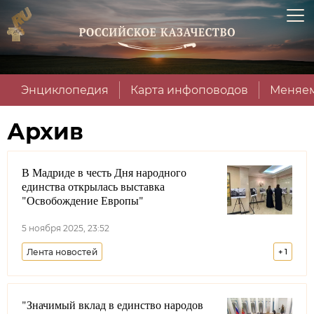
Энциклопедия
Карта инфоповодов
Меняем
Архив
В Мадриде в честь Дня народного
единства открылась выставка
"Освобождение Европы"
5 ноября 2025, 23:52
Лента новостей
+
1
Союз казаков-воинов России и зарубежья
"Значимый вклад в единство народов