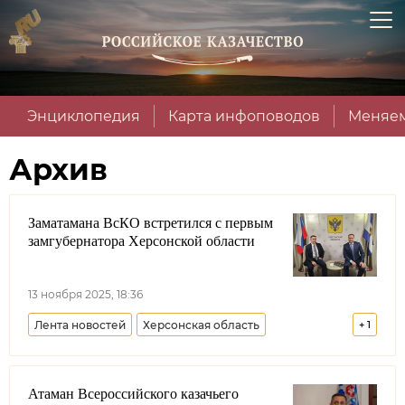
Энциклопедия
Карта инфоповодов
Меняем
Архив
Заматамана ВсКО встретился с первым
замгубернатора Херсонской области
13 ноября 2025, 18:36
Лента новостей
Херсонская область
+
1
Всероссийское казачье общество
Атаман Всероссийского казачьего