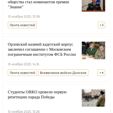
общества стал номинантом премии
"Знание"
13 ноября 2025, 15:38
Лента новостей
+
2
Всероссийское казачье общество
Орловский казачий кадетский корпус
Виталий Кузнецов
Россия
заключил соглашение с Московским
пограничным институтом ФСБ России
13 ноября 2025, 14:16
Лента новостей
Всевеликое войско Донское
+
4
Образование
ФСБ РФ
Москва
Студенты ОВКО провели первую
Ростовская область
репетицию парада Победы
13 ноября 2025, 13:26