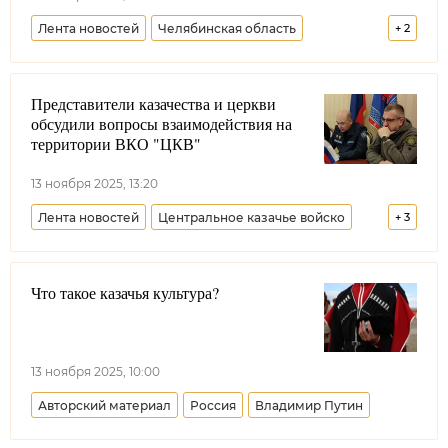
Лента новостей
Челябинская область
+
2
Оренбургское войсковое казачье общество
Представители казачества и церкви
Казачья молодежь
обсудили вопросы взаимодействия на
территории ВКО "ЦКВ"
13 ноября 2025, 13:20
Лента новостей
Центральное казачье войско
+
3
Синодальный комитет по взаимодействию с казачеством
Что такое казачья культура?
РПЦ
Всероссийское казачье общество
13 ноября 2025, 10:00
Авторский материал
Россия
Владимир Путин