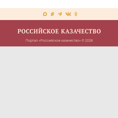
Дмитрий Миронов
Совет при Президенте РФ по делам казачества
Синодальный комитет по взаимодействию с казачеством
Портал «Российское казачество» © 2026