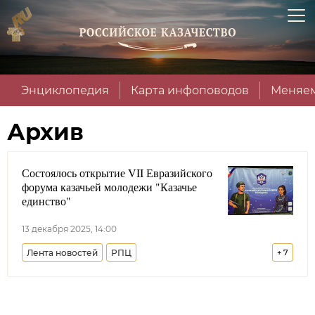
Энциклопедия
Карта инфоповодов
Меняем
Архив
Состоялось открытие VII Евразийского
форума казачьей молодежи "Казачье
единство"
13 декабря 2025, 14:00
Лента новостей
РПЦ
+
7
Всероссийское казачье общество
Виталий Кузнецов
Казачья молодежь
МГУТУ