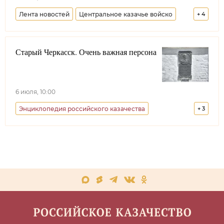
Лента новостей
Центральное казачье войско
+
4
Минобороны РФ
Москва
Московская область
Старый Черкасск. Очень важная персона
Долг казака
6 июля, 10:00
Энциклопедия российского казачества
+
3
Авторский материал
Ростовская область
Минкультуры РФ