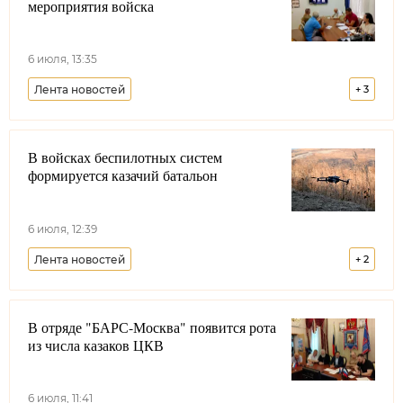
мероприятия войска
6 июля, 13:35
Лента новостей
+
3
Оренбургское войсковое казачье общество
В войсках беспилотных систем
Свердловская область
Образование
формируется казачий батальон
6 июля, 12:39
Лента новостей
+
2
Всероссийское казачье общество
В отряде "БАРС-Москва" появится рота
Виталий Кузнецов
Долг казака
из числа казаков ЦКВ
6 июля, 11:41