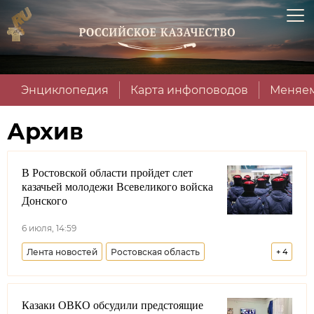
Энциклопедия
Карта инфоповодов
Меняем
Архив
В Ростовской области пройдет слет
казачьей молодежи Всевеликого войска
Донского
6 июля, 14:59
Лента новостей
Ростовская область
+
4
Всевеликое войско Донское
Казачья молодежь
Казаки ОВКО обсудили предстоящие
Росмолодежь
Россия