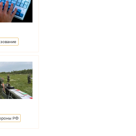
зование
ороны РФ