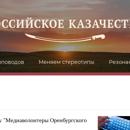
оповодов
Меняем стереотипы
Резона
ту "Медиаволонтеры Оренбургского