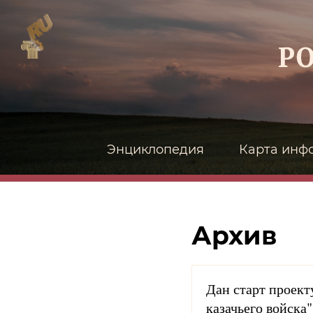
Энциклопедия
Карта инф
Архив
Дан старт проек
казачьего войска"