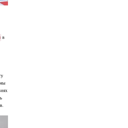
я
в
ту
 мы
виях
ь
в.