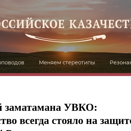
оповодов
Меняем стереотипы
Резона
 заматамана УВКО:
тво всегда стояло на защит