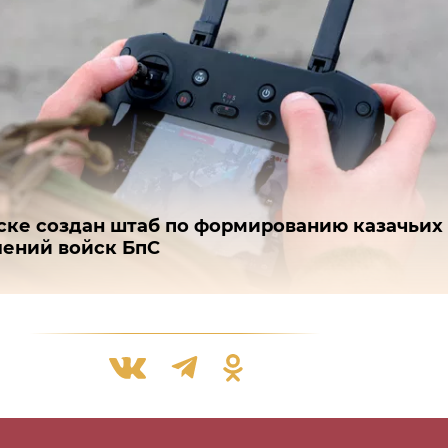
ске создан штаб по формированию казачьих
ений войск БпС