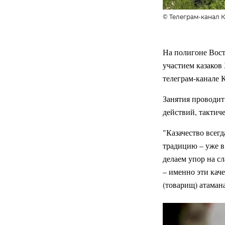
© Телеграм-канал К
На полигоне Вост
участием казаков
телеграм-канале 
Занятия проводит
действий, тактич
"Казачество всег
традицию – уже в
делаем упор на с
– именно эти кач
(товарищ) атаман