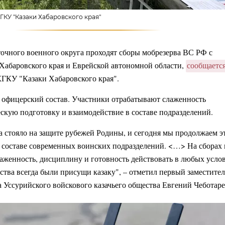
ГКУ "Казаки Хабаровского края"
очного военного округа проходят сборы мобрезерва ВС РФ с
 Хабаровского края и Еврейской автономной области,
сообщаетс
КГКУ "Казаки Хабаровского края".
 офицерский состав. Участники отрабатывают слаженность
ескую подготовку и взаимодействие в составе подразделений.
да стояло на защите рубежей Родины, и сегодня мы продолжаем э
 составе современных воинских подразделений. <…> На сборах
лаженность, дисциплину и готовность действовать в любых усло
ества всегда были присущи казаку", – отметил первый заместител
а Уссурийского войскового казачьего общества Евгений Чеботаре