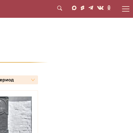
нсные темы
Лента новостей
период