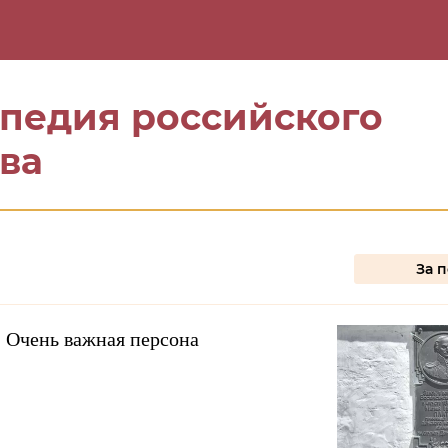
оповодов
Меняем стереотипы
Резона
педия российского
ва
За 
 Очень важная персона