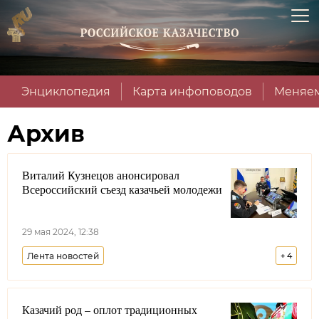
Энциклопедия
Карта инфоповодов
Меняем
Архив
Виталий Кузнецов анонсировал
Всероссийский съезд казачьей молодежи
29 мая 2024, 12:38
Лента новостей
+
4
Всероссийское казачье общество
Москва
Казачий род – оплот традиционных
Виталий Кузнецов
Виктор Водолацкий