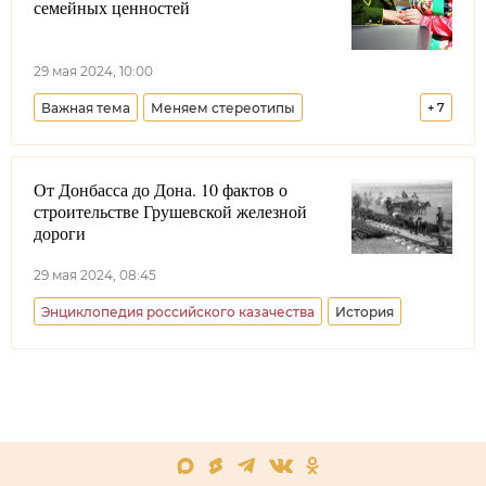
семейных ценностей
Образование
29 мая 2024, 10:00
Важная тема
Меняем стереотипы
+
7
Союз казаков-воинов России и зарубежья
От Донбасса до Дона. 10 фактов о
Центральное казачье войско
Московская область
строительстве Грушевской железной
Оренбургская область
Красноярский край
РПЦ
дороги
Енисейское войсковое казачье общество
29 мая 2024, 08:45
Энциклопедия российского казачества
История