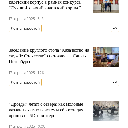
кадетский корпус в рамках конкурса
"Лучший казачий кадетский корпус"
17 апреля 2025, 15:13
Лента новостей
+
2
Всероссийское казачье общество
Заседание круглого стола "Казачество на
Луганская Народная Республика
службе Отечеству" состоялось в Санкт-
Совет при Президенте РФ по делам казачества
Петербурге
17 апреля 2025, 11:26
Лента новостей
+
4
Северо-Западное войсковое казачье общество
"Дрозды" летят с севера: как молодые
Санкт-Петербург
Казачья молодежь
казаки печатают системы сбросов для
Образование
дронов на 3D-принтере
17 апреля 2025, 10:00