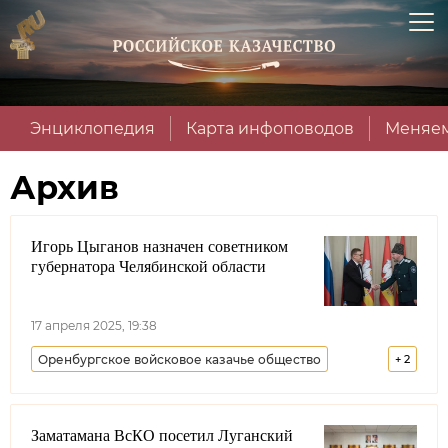
Энциклопедия
Карта инфоповодов
Меняем
Архив
Игорь Цыганов назначен советником
губернатора Челябинской области
17 апреля 2025, 19:38
Оренбургское войсковое казачье общество
+
2
Челябинская область
Лента новостей
Заматамана ВсКО посетил Луганский