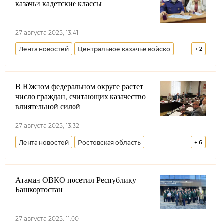
казачьи кадетские классы
27 августа 2025, 13:41
Лента новостей
Центральное казачье войско
+
2
Тверская область
Образование
В Южном федеральном округе растет
число граждан, считающих казачество
влиятельной силой
27 августа 2025, 13:32
Лента новостей
Ростовская область
+
6
Совет при Президенте РФ по делам казачества
Атаман ОВКО посетил Республику
Всероссийское казачье общество
Башкортостан
Всевеликое войско Донское
Черноморское казачье войско
27 августа 2025, 11:00