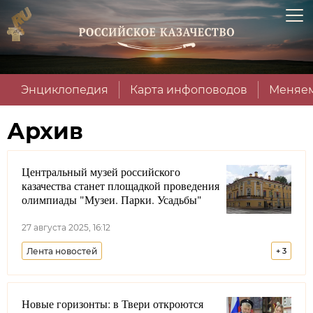
Энциклопедия
Карта инфоповодов
Меняем
Архив
Центральный музей российского
казачества станет площадкой проведения
олимпиады "Музеи. Парки. Усадьбы"
27 августа 2025, 16:12
Лента новостей
+
3
Государственный исторический музей
Москва
Новые горизонты: в Твери откроются
Образование