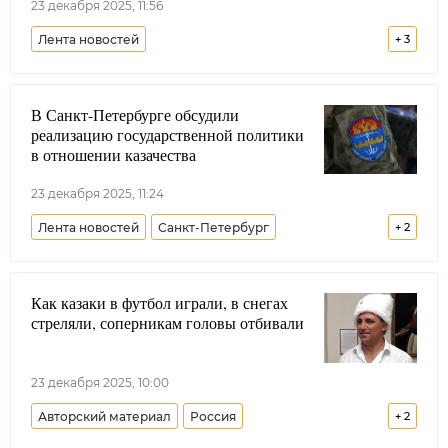
23 декабря 2025, 11:56
Лента новостей
+
3
Всероссийское казачье общество
В Санкт-Петербурге обсудили
Виталий Кузнецов
Чеченская Республика
реализацию государственной политики
Терское войсковое казачье общество
в отношении казачества
23 декабря 2025, 11:24
Лента новостей
Санкт-Петербург
+
2
Северо-Западное войсковое казачье общество
Как казаки в футбол играли, в снегах
Совет при Президенте РФ по делам казачества
стреляли, соперникам головы отбивали
23 декабря 2025, 10:00
Авторский материал
Россия
+
2