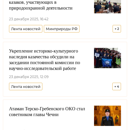
казаков, участвующих в
природоохранной деятельности
23 декабря 2025, 16:42
Лента новостей
Минприроды РФ
+
2
Всероссийское казачье общество
Укрепление историко-культурного
Кубанское казачье войско
наследия казачества обсудили на
заседании постоянной комиссии по
научно-исследовательской работе
23 декабря 2025, 12:09
Лента новостей
+
4
Совет при Президенте РФ по делам казачества
Атаман Терско-Гребенского ОКО стал
Образование
Ассоциация казачьих вузов
советником главы Чечни
Минобрнауки РФ