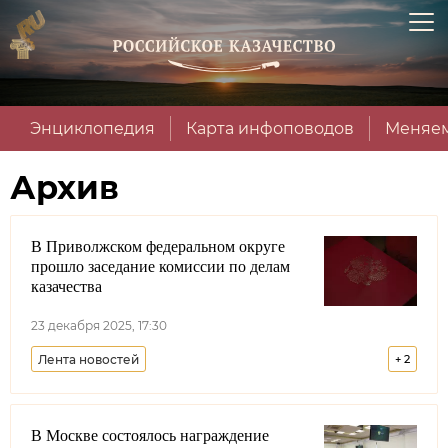
Энциклопедия
Карта инфоповодов
Меняем
Архив
В Приволжском федеральном округе
прошло заседание комиссии по делам
казачества
23 декабря 2025, 17:30
Лента новостей
+
2
Совет при Президенте РФ по делам казачества
В Москве состоялось награждение
Всероссийское казачье общество