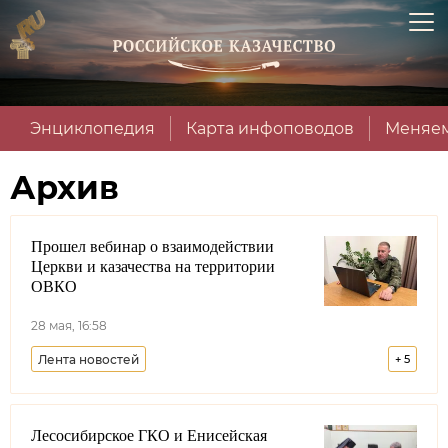
Энциклопедия
Карта инфоповодов
Меняем
Архив
Прошел вебинар о взаимодействии
Церкви и казачества на территории
ОВКО
28 мая, 16:58
Лента новостей
+
5
Оренбургское войсковое казачье общество
РПЦ
Лесосибирское ГКО и Енисейская
Синодальный комитет по взаимодействию с казачеством