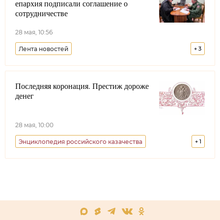
епархия подписали соглашение о
Совет при Президенте РФ по делам казачества
сотрудничестве
Всероссийское казачье общество
28 мая, 10:56
Лента новостей
+
3
Енисейское войсковое казачье общество
Последняя коронация. Престиж дороже
Красноярский край
РПЦ
денег
28 мая, 10:00
Энциклопедия российского казачества
+
1
Авторский материал