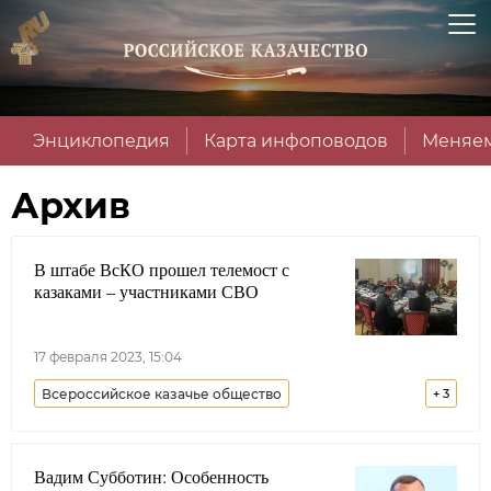
Энциклопедия
Карта инфоповодов
Меняем
Архив
В штабе ВсКО прошел телемост с
казаками – участниками СВО
17 февраля 2023, 15:04
Всероссийское казачье общество
+
3
Лента новостей
Долг казака
Россия
Вадим Субботин: Особенность
Кубанское казачье войско